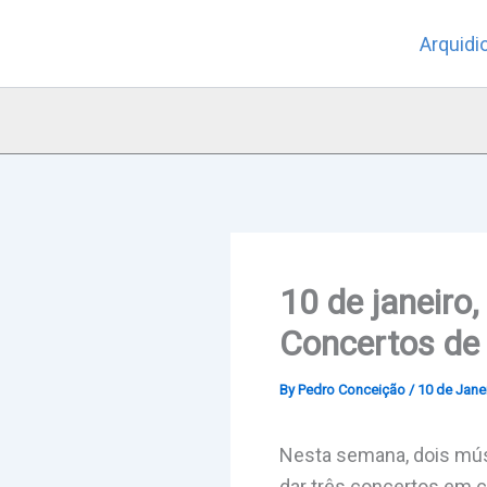
Skip
Arquidi
to
content
10 de janeiro
Concertos de 
By
Pedro Conceição
/
10 de Jane
Nesta semana, dois mús
dar três concertos em c