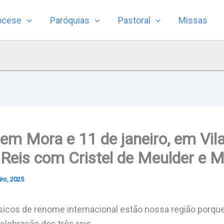
ocese
Paróquias
Pastoral
Missas
, em Mora e 11 de janeiro, em Vil
Reis com Cristel de Meulder e M
iro, 2025
icos de renome internacional estão nossa região porqu
elebração dos três reis.