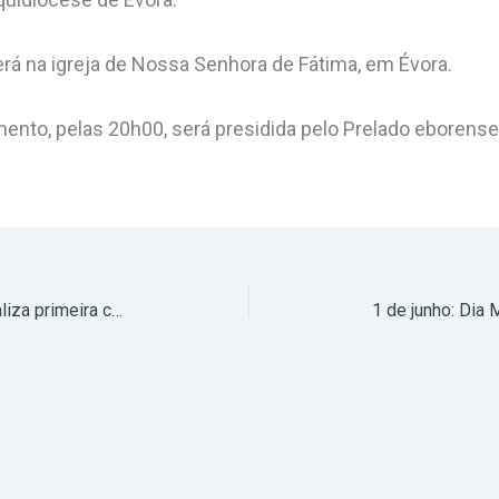
á na igreja de Nossa Senhora de Fátima, em Évora.
mento, pelas 20h00, será presidida pelo Prelado eborense
Fundação Eugénio de Almeida realiza primeira conferência integrada no Ciclo “Territórios de Fronteira” (com fotos)