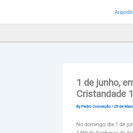
Skip
Arquidi
to
content
1 de junho, e
Cristandade 
By
Pedro Conceição
/
29 de Maio
No domingo, dia 1 de ju
146º de Senhoras da Ar