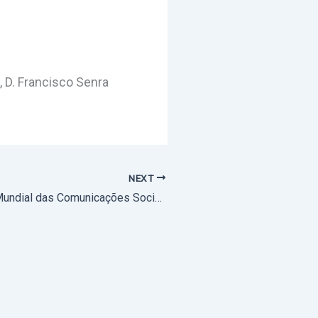
, D. Francisco Senra
NEXT
1 de junho: Dia Mundial das Comunicações Sociais (com mensagem do Papa Francisco)