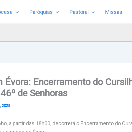
ocese
Paróquias
Pastoral
Missas
m Évora: Encerramento do Cursil
146º de Senhoras
, 2025
nho, a partir das 18h00, decorrerá o Encerramento do Cur
quidiocese de Évora.