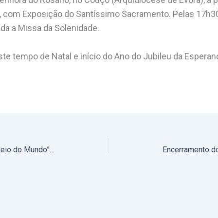
z, com Exposição do Santíssimo Sacramento. Pelas 17h30
da a Missa da Solenidade.
te tempo de Natal e início do Ano do Jubileu da Espera
Novo episódio do Podcast “No Meio do Mundo”: O testemunho de Vítor Leal, um cristão no meio do mundo (com vídeo)