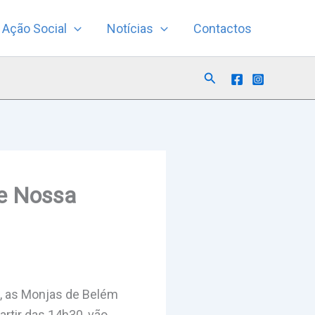
Ação Social
Notícias
Contactos
Search
de Nossa
az, as Monjas de Belém
rtir das 14h30, vão