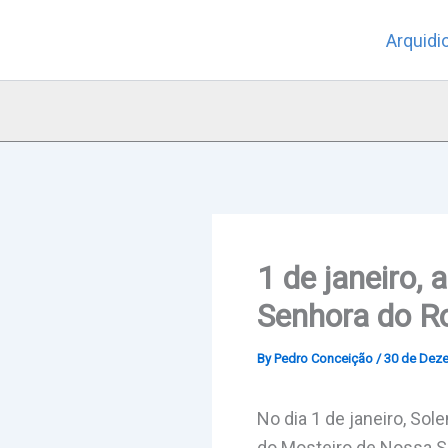
Skip
Arquidi
to
content
1 de janeiro,
Senhora do Ro
By
Pedro Conceição
/
30 de Dez
No dia 1 de janeiro, So
do Mosteiro de Nossa Se