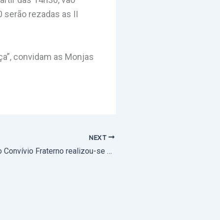
 serão rezadas as II
nça”, convidam as Monjas
NEXT
Encerramento do Convívio Fraterno realizou-se em Vila Viçosa (com fotos)