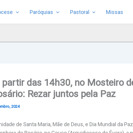
ocese
Paróquias
Pastoral
Missas
 a partir das 14h30, no Mosteiro 
sário: Rezar juntos pela Paz
embro, 2024
lenidade de Santa Maria, Mãe de Deus, e Dia Mundial da P
nhora do Rosário, no Couço (Arquidiocese de Évora), a pa