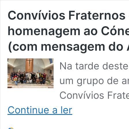
Convívios Fraternos
homenagem ao Cóne
(com mensagem do A
Na tarde deste
um grupo de a
Convívios Frat
Convívios
Continue a ler
Fraternos
da
Arquidiocese