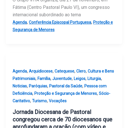
Fátima (Centro Pastoral Paulo VI), um congresso
internacional subordinado ao tema
,
,
Agenda
Conferência Episcopal Portuguesa
Proteção e
Segurança de Menores
,
,
,
,
Agenda
Arquidiocese
Catequese
Clero
Cultura e Bens
,
,
,
,
,
Patrimoniais
Família
Juventude
Leigos
Liturgia
,
,
,
Noticias
Paróquias
Pastoral da Saúde
Pessoa com
,
,
Deficiência
Proteção e Segurança de Menores
Sócio-
,
,
Caritativo
Turismo
Vocações
Jornada Diocesana de Pastoral
congregou cerca de 70 diocesanos que
aprofundaram a oração (com vídeo e