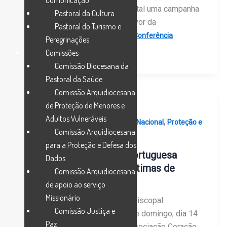
Comunicação
promover para este Advento/Natal uma campanha
Pastoral da Cultura
de angariação de fundos “em favor da
Pastoral do Turismo e
,
,
Arcebispo de Évora
Arquidiocese
Conferência
Peregrinações
,
Episcopal
Internacional
Comissões
Comissão Diocesana da
Pastoral da Saúde
Comissão Arquidiocesana
de Proteção de Menores e
Adultos Vulneráveis
,
,
Conferência Episcopal Portuguesa
Nacional
Proteção e
Comissão Arquidiocesana
Segurança de Menores
para a Proteção e Defesa dos
Conferência Episcopal Portuguesa
Dados
recebeu associação de vítimas de
Comissão Arquidiocesana
abusos
de apoio ao serviço
Missionário
A presidência da Conferência Episcopal
Comissão Justiça e
Portuguesa (CEP) reuniu-se este domingo, dia 14
Paz
de janeiro, em Fátima, com a Associação Coração