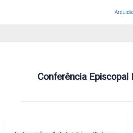
Skip
Arquidi
to
content
Conferência Episcopal