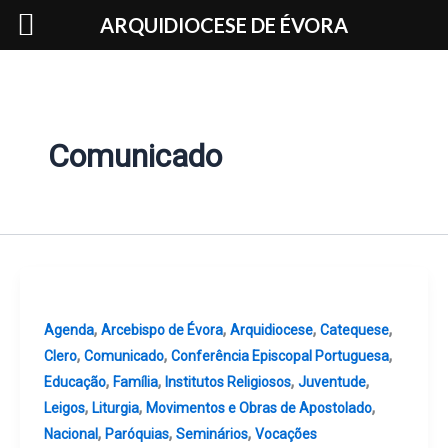
Skip
ARQUIDIOCESE DE ÉVORA
to
content
Comunicado
,
,
,
,
Agenda
Arcebispo de Évora
Arquidiocese
Catequese
,
,
,
Clero
Comunicado
Conferência Episcopal Portuguesa
,
,
,
,
Educação
Família
Institutos Religiosos
Juventude
,
,
,
Leigos
Liturgia
Movimentos e Obras de Apostolado
,
,
,
Nacional
Paróquias
Seminários
Vocações