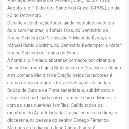
Policarpo Fernandes G. Pereira (MSC), no dia 18 de
Agosto, e o P. Ilídio dos Santos da Graça (C.PP.S.), no dia
20 de Dezembro.
Durante a celebração foram ainda instituídos acólitos
dois seminaristas, o Tomás Dias, do Seminário de
Nossa Senhora da Purificação – Maior de Évora, e o
Manuel Rubio Godinho, do Seminário Redemptoris Mater
Nossa Senhora de Fátima de Évora.
À homilia, o Prelado eborense começou por dizer que
“ao celebrarmos hoje a Solenidade do Coração de Jesus
e na Jornada Mundial de Oração pelos Sacerdotes é
nosso desejo integrar a feliz celebração jubilar das
Bodas de Ouro e de Prata sacerdotais, sublinhando a
alegria compartilhada com o Tomás e com o Manuel, e
com as suas queridas famílias. Saúdo todos os
membros do Apostolado da Oração, com a sua direção
diocesana, na pessoa do senhor Cónego Fernando
Marques e do diácono José Carlos Frausto”.