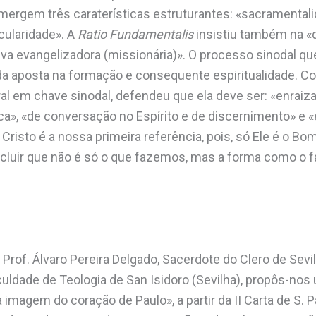
emergem três caraterísticas estruturantes: «sacramentali
cularidade». A
Ratio Fundamentalis
insistiu também na «
iva evangelizadora (missionária)». O processo sinodal qu
 da aposta na formação e consequente espiritualidade. 
eral em chave sinodal, defendeu que ela deve ser: «enrai
», «de conversação no Espírito e de discernimento» e 
risto é a nossa primeira referência, pois, só Ele é o Bom
luir que não é só o que fazemos, mas a forma como o f
 o Prof. Álvaro Pereira Delgado, Sacerdote do Clero de Sev
uldade de Teologia de San Isidoro (Sevilha), propôs-nos u
 imagem do coração de Paulo», a partir da II Carta de S. P