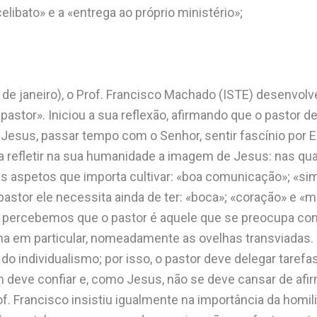
elibato» e a «entrega ao próprio ministério»;
de janeiro), o Prof. Francisco Machado (ISTE) desenvolv
astor». Iniciou a sua reflexão, afirmando que o pastor 
esus, passar tempo com o Senhor, sentir fascínio por E
 refletir na sua humanidade a imagem de Jesus: nas qual
ês aspetos que importa cultivar: «boa comunicação»; «si
pastor ele necessita ainda de ter: «boca»; «coração» e «
ra percebemos que o pastor é aquele que se preocupa co
 em particular, nomeadamente as ovelhas transviadas.
do individualismo; por isso, o pastor deve delegar taref
deve confiar e, como Jesus, não se deve cansar de afir
f. Francisco insistiu igualmente na importância da homil