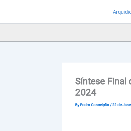
Skip
Arquidi
to
content
Síntese Final
2024
By
Pedro Conceição
/
22 de Jane