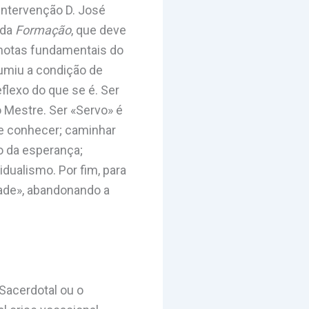
intervenção D. José
 da
Formação
, que deve
 notas fundamentais do
sumiu a condição de
eflexo do que se é. Ser
o Mestre. Ser «Servo» é
se conhecer; caminhar
ho da esperança;
idualismo. Por fim, para
dade», abandonando a
Sacerdotal ou o