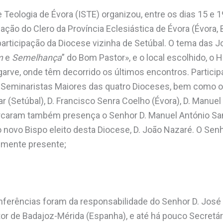
de Teologia de Évora (ISTE) organizou, entre os dias 15 e 1
ação do Clero da Província Eclesiástica de Évora (Évora, B
ticipação da Diocese vizinha de Setúbal. O tema das Jo
m
e
Semelhança
” do Bom Pastor», e o local escolhido, o H
lgarve, onde têm decorrido os últimos encontros. Partici
e Seminaristas Maiores das quatro Dioceses, bem como 
r (Setúbal), D. Francisco Senra Coelho (Évora), D. Manuel 
rcaram também presença o Senhor D. Manuel António San
o novo Bispo eleito desta Diocese, D. João Nazaré. O Senh
almente presente;
nferências foram da responsabilidade do Senhor D. José 
r de Badajoz-Mérida (Espanha), e até há pouco Secretári