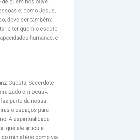
o de quem nos ouve.
pessoas e, como Jesus,
isso, deve ser também:
utar e ter quem o escute
ncapacidades humanas, e
nanz Cuesta, Sacerdote
enraizado em Deus».
faz parte da nossa
eiras e espaços para
o. A espiritualidade
l que ele articule
o do ministério como via