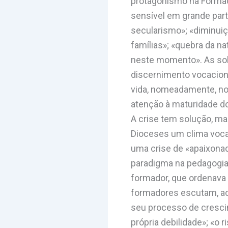
protagonismo na Formaçã
sensível em grande part
secularismo»; «diminuiç
famílias»; «quebra da na
neste momento». As solu
discernimento vocacion
vida, nomeadamente, nos
atenção à maturidade dos
A crise tem solução, ma
Dioceses um clima vocac
uma crise de «apaixonad
paradigma na pedagogia
formador, que ordenava 
formadores escutam, ac
seu processo de crescim
própria debilidade»; «o 