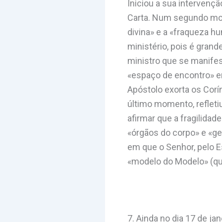
Iniciou a sua intervençã
Carta. Num segundo mo
divina» e a «fraqueza h
ministério, pois é grand
ministro que se manifes
«espaço de encontro» en
Apóstolo exorta os Corín
último momento, reflet
afirmar que a fragilida
«órgãos do corpo» e «geo
em que o Senhor, pelo Es
«modelo do Modelo» (que
7. Ainda no dia 17 de ja