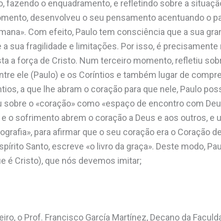
o, fazendo o enquadramento, e refletindo sobre a situaçã
mento, desenvolveu o seu pensamento acentuando o par
umana». Com efeito, Paulo tem consciência que a sua gr
e a sua fragilidade e limitações. Por isso, é precisamente 
ta a força de Cristo. Num terceiro momento, refletiu so
tre ele (Paulo) e os Coríntios e também lugar de compr
tios, a que lhe abram o coração para que nele, Paulo pos
iu sobre o «coração» como «espaço de encontro com Deus
de e o sofrimento abrem o coração a Deus e aos outros, e
grafia», para afirmar que o seu coração era o Coração de 
pírito Santo, escreve «o livro da graça». Deste modo, Pau
 é Cristo), que nós devemos imitar;
neiro, o Prof. Francisco García Martínez, Decano da Facul