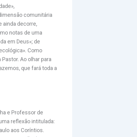
dade»,
dimensão comunitária
e ainda decorre,
Como notas de uma
zada em Deus»; de
«ecológica». Como
 Pastor. Ao olhar para
azemos, que fará toda a
ilha e Professor de
ma reflexão intitulada:
aulo aos Coríntios.