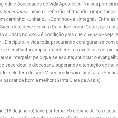
agrada e Sociedades de Vida Apostólica. Na sua primeira 
do Sacerdote».
Iniciou a reflexão, afirmando a importância
 caminho: «Unitário»; «Contínuo» e «Integral». Entre as
o Sacerdote deve ser «um Servidor» como Cristo, que as
ão a Cristo no
«Ser»
é condição para que o
«Fazer»
seja r
 «Discípulo» a vida toda, procurando configurar-se com 
», e ser «Pastor» implica: conhecer as ovelhas e deixar-
xar-se interpelar pelo que se escuta; anunciar o evangel
ade sacerdotal e diocesana, superando a tentação do indiv
idor» ele tem de ser «Misericordioso» e aspirar à «Santi
r passar de bom a melhor (Santa Clara de Assis);
a (16 de janeiro) teve por tema: «O desafio da Formação 