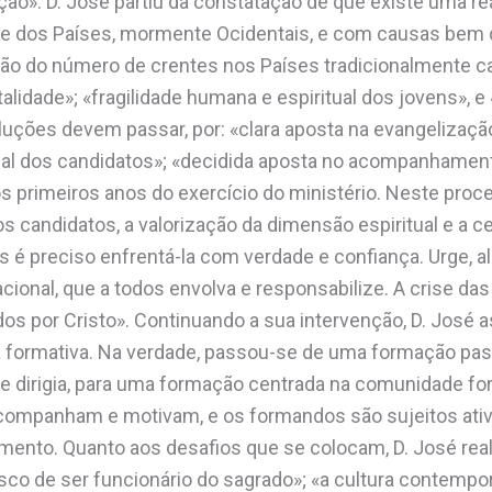
o». D. José partiu da constatação de que existe uma rea
e dos Países, mormente Ocidentais, e com causas bem d
ão do número de crentes nos Países tradicionalmente ca
talidade»; «fragilidade humana e espiritual dos jovens», e 
ções devem passar, por: «clara aposta na evangelizaçã
al dos candidatos»; «decidida aposta no acompanhamento
 primeiros anos do exercício do ministério. Neste proce
 candidatos, a valorização da dimensão espiritual e a cen
s é preciso enfrentá-la com verdade e confiança. Urge, al
ional, que a todos envolva e responsabilize. A crise d
os por Cristo». Continuando a sua intervenção, D. José 
 formativa. Na verdade, passou-se de uma formação pass
e dirigia, para uma formação centrada na comunidade for
ompanham e motivam, e os formandos são sujeitos ativ
ento. Quanto aos desafios que se colocam, D. José real
risco de ser funcionário do sagrado»; «a cultura contempo