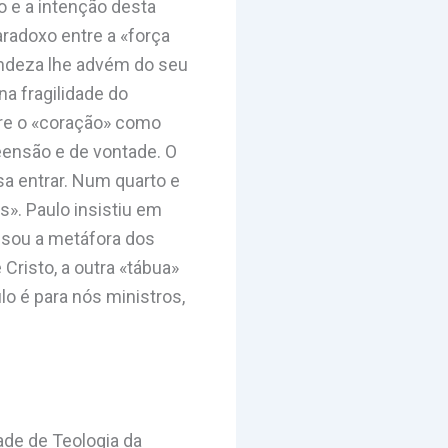
o e a intenção desta
adoxo entre a «força
andeza lhe advém do seu
na fragilidade do
bre o «coração» como
eensão e de vontade. O
sa entrar. Num quarto e
». Paulo insistiu em
 usou a metáfora dos
Cristo, a outra «tábua»
lo é para nós ministros,
dade de Teologia da