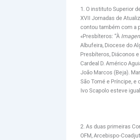
1. O instituto Superior 
XVII Jornadas de Atualiz
contou também com a par
«Presbíteros: “À
Image
Albufeira, Diocese do A
Presbíteros, Diáconos 
Cardeal D. Américo Aguia
João Marcos (Beja). Ma
São Tomé e Príncipe, e 
Ivo Scapolo esteve igu
2. As duas primeiras Co
OFM, Arcebispo-Coadjuto