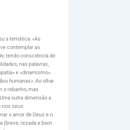
eu a temática: «As
deve contemplar as
le, tendo consciência de
idades, nas palavras,
mpatia» e «dinamismo».
mãos humanas». Ao olhar
m o rebanho, mas
 Uma outra dimensão a
as nos seus
mar o amor de Deus e o
ia (breve, rezada e bem