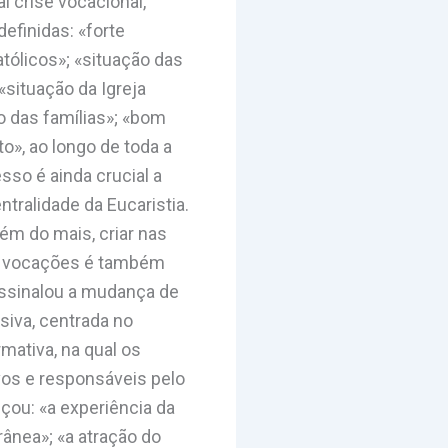
l crise vocacional,
efinidas: «forte
tólicos»; «situação das
«situação da Igreja
o das famílias»; «bom
», ao longo de toda a
sso é ainda crucial a
tralidade da Eucaristia.
ém do mais, criar nas
as vocações é também
assinalou a mudança de
iva, centrada no
mativa, na qual os
os e responsáveis pelo
çou: «a experiência da
rânea»; «a atração do