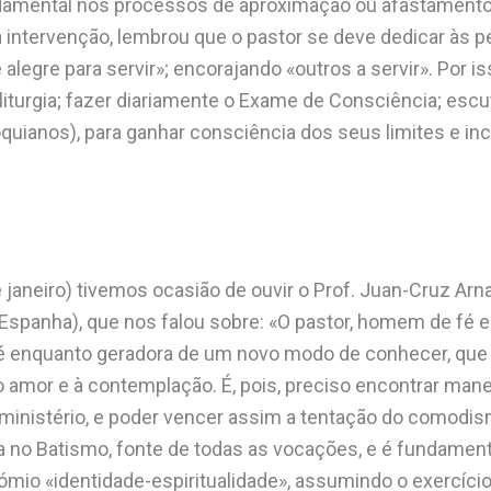
undamental nos processos de aproximação ou afastament
a intervenção, lembrou que o pastor se deve dedicar às 
 e alegre para servir»; encorajando «outros a servir». Por 
 liturgia; fazer diariamente o Exame de Consciência; esc
oquianos), para ganhar consciência dos seus limites e i
de janeiro) tivemos ocasião de ouvir o Prof. Juan-Cruz Ar
Espanha), que nos falou sobre: «O pastor, homem de fé 
fé enquanto geradora de um novo modo de conhecer, que 
ao amor e à contemplação. É, pois, preciso encontrar man
ministério, e poder vencer assim a tentação do comodism
a no Batismo, fonte de todas as vocações, e é fundamenta
nómio «identidade-espiritualidade», assumindo o exercíci