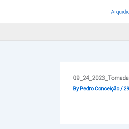
Skip
Arquidi
to
content
09_24_2023_Tomada P
By
Pedro Conceição
/
29