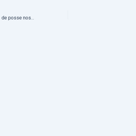
Nomeações 2023-2024: Tomadas de posse nos dias 23 e 24 de setembro (com fotos)