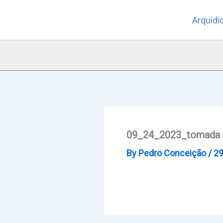
Skip
Arquidi
to
content
09_24_2023_tomada de
By
Pedro Conceição
/
29