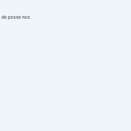
Nomeações 2023-2024: Tomadas de posse nos dias 23 e 24 de setembro (com fotos)