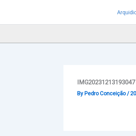
Skip
Arquidi
to
content
IMG20231213193047
By
Pedro Conceição
/
20