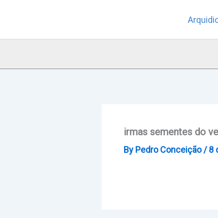
Skip
Arquidi
to
content
irmas sementes do v
By
Pedro Conceição
/
8 