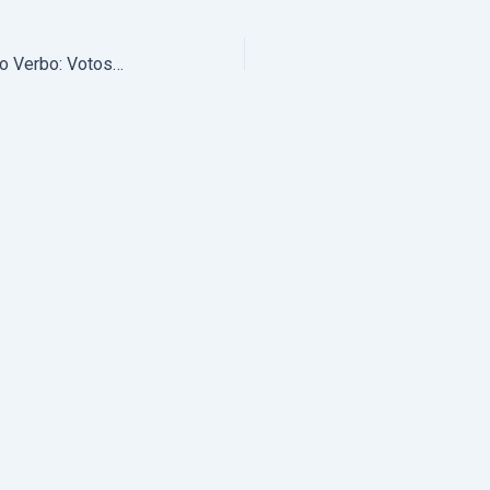
Comunidade Católica Sementes do Verbo: Votos religiosos em Vila Viçosa (com fotos)