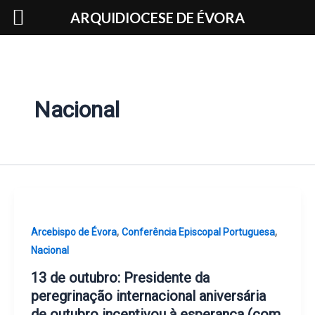
Skip
ARQUIDIOCESE DE ÉVORA
to
content
Nacional
,
,
Arcebispo de Évora
Conferência Episcopal Portuguesa
Nacional
13 de outubro: Presidente da
peregrinação internacional aniversária
de outubro incentivou à esperança (com