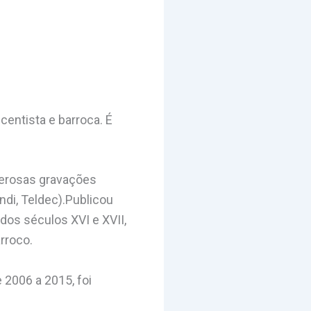
entista e barroca. É
merosas gravações
ndi, Teldec).Publicou
dos séculos XVI e XVII,
rroco.
 2006 a 2015, foi