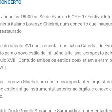
 CONCERTO
 Junho às 18h00 na Sé de Évora, o FIOE – 1º Festival Int
nista italiano Lorenzo Ghielmi, num concerto que inaugu
restaurado.
do século XVI que a escrita musical na Catedral de Év
indo para o novo estilo de infl uência italiana, composto p
ulo XVIII. Contudo ambos os estilos coexistiam e eram
III.
ica Lorenzo Ghielmi, um dos mais importantes órgnistas 
 estilo antigo instrumental, anterior ao órgão, e o novo 
o.
i, Zipoli Gonelli, Storacce e Sammartini, representantes 