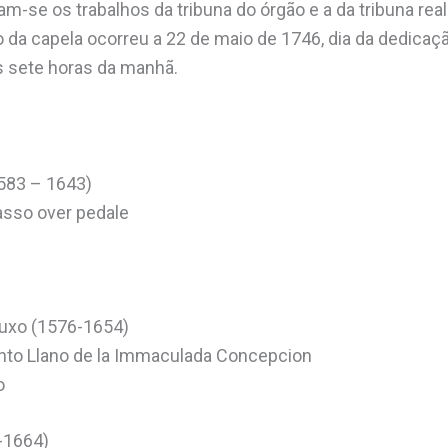
am-se os trabalhos da tribuna do órgão e a da tribuna real
 da capela ocorreu a 22 de maio de 1746, dia da dedicaçã
s sete horas da manhã.
1583 – 1643)
asso over pedale
auxo (1576-1654)
anto Llano de la Immaculada Concepcion
o
-1664)