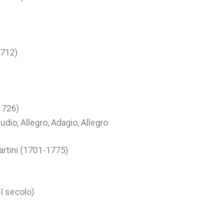
1712)
1726)
udio, Allegro, Adagio, Allegro
rtini (1701-1775)
I secolo)