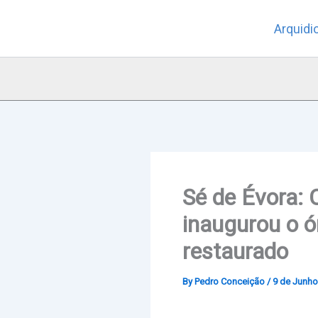
Skip
Arquidi
to
content
Sé de Évora: 
inaugurou o ó
restaurado
By
Pedro Conceição
/
9 de Junho